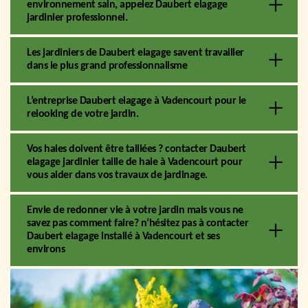
environnement sain, appelez Daubert elagage
jardinier professionnel.
Les jardiniers de Daubert elagage savent travailler
dans le plus grand professionnalisme
L’entreprise Daubert elagage à Vadencourt pour le
relooking de votre jardin.
Vos haies doivent être taillées ? contacter Daubert
elagage jardinier taille de haie à Vadencourt pour
vous aider dans vos travaux de jardinage.
Envie de redonner vie à votre jardin mais vous ne
savez pas comment faire? n’hésitez pas à contacter
Daubert elagage installé à Vadencourt et ses
environs