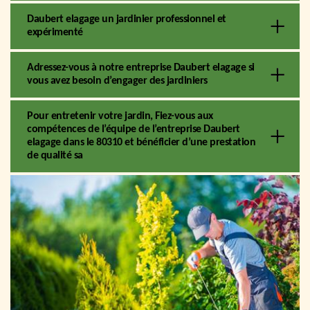
Daubert elagage un jardinier professionnel et
expérimenté
Adressez-vous à notre entreprise Daubert elagage si
vous avez besoin d’engager des jardiniers
Pour entretenir votre jardin, Fiez-vous aux
compétences de l’équipe de l’entreprise Daubert
elagage dans le 80310 et bénéficier d’une prestation
de qualité sa