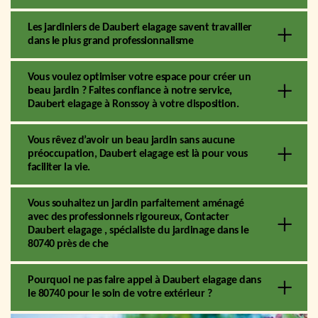
Les jardiniers de Daubert elagage savent travailler
dans le plus grand professionnalisme
Vous voulez optimiser votre espace pour créer un
beau jardin ? Faites confiance à notre service,
Daubert elagage à Ronssoy à votre disposition.
Vous rêvez d’avoir un beau jardin sans aucune
préoccupation, Daubert elagage est là pour vous
faciliter la vie.
Vous souhaitez un jardin parfaitement aménagé
avec des professionnels rigoureux, Contacter
Daubert elagage , spécialiste du jardinage dans le
80740 près de che
Pourquoi ne pas faire appel à Daubert elagage dans
le 80740 pour le soin de votre extérieur ?