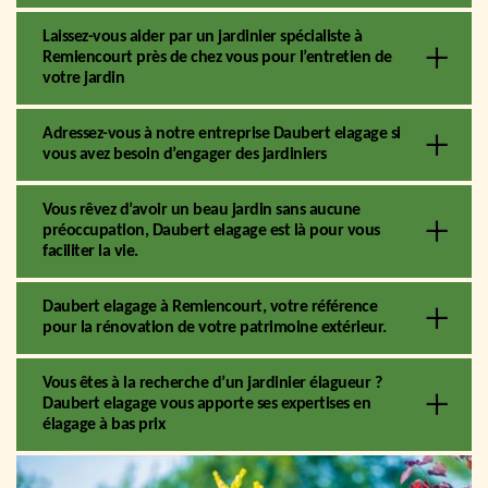
Laissez-vous aider par un jardinier spécialiste à
Remiencourt près de chez vous pour l’entretien de
votre jardin
Adressez-vous à notre entreprise Daubert elagage si
vous avez besoin d’engager des jardiniers
Vous rêvez d’avoir un beau jardin sans aucune
préoccupation, Daubert elagage est là pour vous
faciliter la vie.
Daubert elagage à Remiencourt, votre référence
pour la rénovation de votre patrimoine extérieur.
Vous êtes à la recherche d’un jardinier élagueur ?
Daubert elagage vous apporte ses expertises en
élagage à bas prix