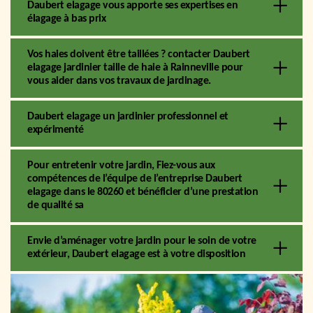
Daubert elagage vous apporte ses expertises en
élagage à bas prix
Vos haies doivent être taillées ? contacter Daubert
elagage jardinier taille de haie à Rainneville pour
vous aider dans vos travaux de jardinage.
Daubert elagage un jardinier professionnel et
expérimenté
Pour entretenir votre jardin, Fiez-vous aux
compétences de l’équipe de l’entreprise Daubert
elagage dans le 80260 et bénéficier d’une prestation
de qualité sa
Envie d’aménager votre jardin pour le soin de votre
extérieur, Daubert elagage est à votre disposition