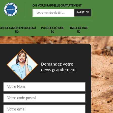
ON VOUS RAPPELLE GRATUITEMENT
OSE DE GAZON EN ROULEAU
POSE DE CLÔTURE
TAILLE DE HAIE
80
80
80
DEVIS GRATUIT
Demandez votre
devis grauitement