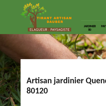
JARDINIER
PAY
80
Artisan jardinier Quen
80120