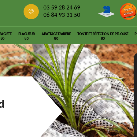
03 59 28 24 69
06 84 93 31 50
SAGISTE
ELAGUEUR
ABATTAGE D'ARBRE
TONTE ET RÉFECTION DE PELOUSE
P
80
80
80
80
d