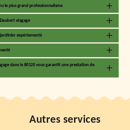
ans le plus grand professionnalisme
z Daubert elagage
 jardinier expériementé
imenté
agage dans le 80120 vous garantit une prestation de
Autres services