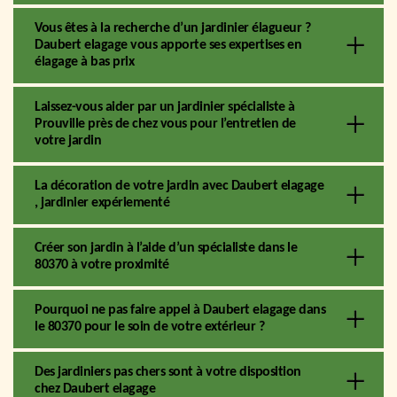
Vous êtes à la recherche d’un jardinier élagueur ?
Daubert elagage vous apporte ses expertises en
élagage à bas prix
Laissez-vous aider par un jardinier spécialiste à
Prouville près de chez vous pour l’entretien de
votre jardin
La décoration de votre jardin avec Daubert elagage
, jardinier expériementé
Créer son jardin à l’aide d’un spécialiste dans le
80370 à votre proximité
Pourquoi ne pas faire appel à Daubert elagage dans
le 80370 pour le soin de votre extérieur ?
Des jardiniers pas chers sont à votre disposition
chez Daubert elagage