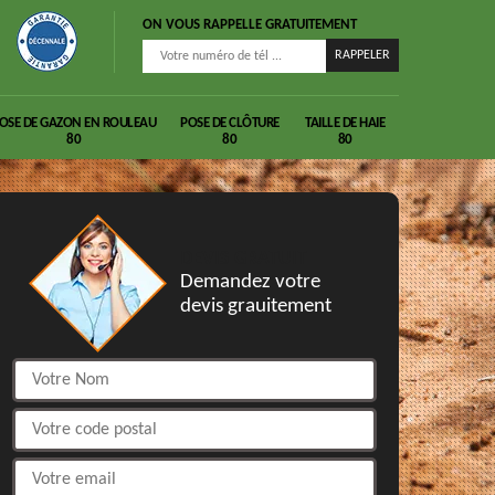
ON VOUS RAPPELLE GRATUITEMENT
OSE DE GAZON EN ROULEAU
POSE DE CLÔTURE
TAILLE DE HAIE
80
80
80
DEVIS GRATUIT
Demandez votre
devis grauitement