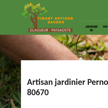
JARDINIER
PAY
80
Artisan jardinier Perno
80670