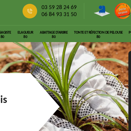
03 59 28 24 69
06 84 93 31 50
SAGISTE
ELAGUEUR
ABATTAGE D'ARBRE
TONTE ET RÉFECTION DE PELOUSE
P
80
80
80
80
is