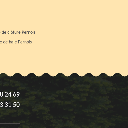
 de clôture Pernois
le de haie Pernois
8 24 69
3 31 50