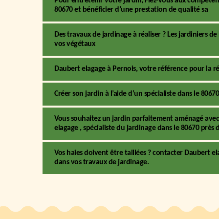
Pour entretenir votre jardin, Fiez-vous aux compétenc
80670 et bénéficier d’une prestation de qualité sa
Des travaux de jardinage à réaliser ? Les jardiniers 
vos végétaux
Daubert elagage à Pernois, votre référence pour la r
Créer son jardin à l’aide d’un spécialiste dans le 8067
Vous souhaitez un jardin parfaitement aménagé avec 
elagage , spécialiste du jardinage dans le 80670 près 
Vos haies doivent être taillées ? contacter Daubert el
dans vos travaux de jardinage.