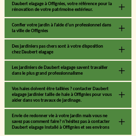
Daubert elagage à Offignies, votre référence pour la
rénovation de votre patrimoine extérieur.
Confier votre jardin à l’aide d’un professionnel dans
la ville de Offignies
Des jardiniers pas chers sont à votre disposition
chez Daubert elagage
Les jardiniers de Daubert elagage savent travailler
dans le plus grand professionnalisme
Vos haies doivent être taillées ? contacter Daubert
elagage jardinier taille de haie à Offignies pour vous
aider dans vos travaux de jardinage.
Envie de redonner vie à votre jardin mais vous ne
savez pas comment faire? n’hésitez pas à contacter
Daubert elagage installé à Offignies et ses environs