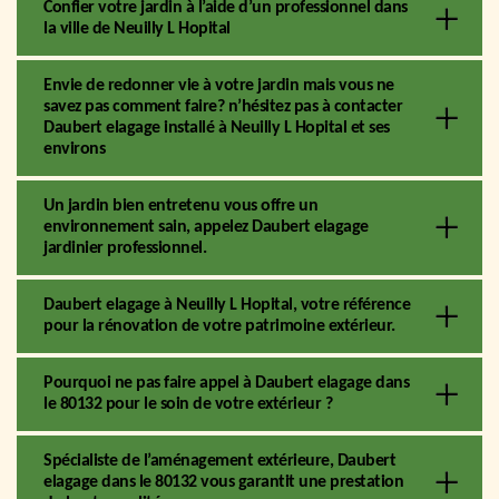
Confier votre jardin à l’aide d’un professionnel dans
la ville de Neuilly L Hopital
Envie de redonner vie à votre jardin mais vous ne
savez pas comment faire? n’hésitez pas à contacter
Daubert elagage installé à Neuilly L Hopital et ses
environs
Un jardin bien entretenu vous offre un
environnement sain, appelez Daubert elagage
jardinier professionnel.
Daubert elagage à Neuilly L Hopital, votre référence
pour la rénovation de votre patrimoine extérieur.
Pourquoi ne pas faire appel à Daubert elagage dans
le 80132 pour le soin de votre extérieur ?
Spécialiste de l’aménagement extérieure, Daubert
elagage dans le 80132 vous garantit une prestation