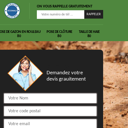
ON VOUS RAPPELLE GRATUITEMENT
OSE DE GAZON EN ROULEAU
POSE DE CLÔTURE
TAILLE DE HAIE
80
80
80
DEVIS GRATUIT
Demandez votre
devis grauitement