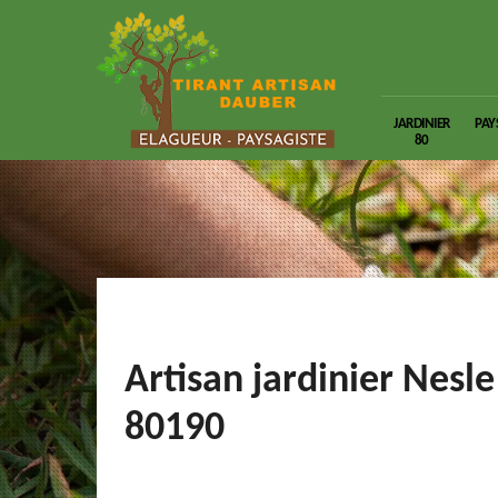
JARDINIER
PAY
80
Artisan jardinier Nesle
80190