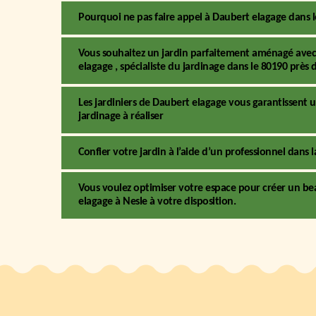
Pourquoi ne pas faire appel à Daubert elagage dans le
Vous souhaitez un jardin parfaitement aménagé avec 
elagage , spécialiste du jardinage dans le 80190 près 
Les jardiniers de Daubert elagage vous garantissen
jardinage à réaliser
Confier votre jardin à l’aide d’un professionnel dans l
Vous voulez optimiser votre espace pour créer un beau
elagage à Nesle à votre disposition.