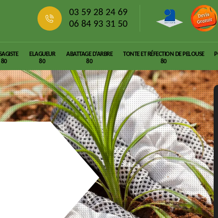
03 59 28 24 69
06 84 93 31 50
SAGISTE
ELAGUEUR
ABATTAGE D'ARBRE
TONTE ET RÉFECTION DE PELOUSE
P
80
80
80
80