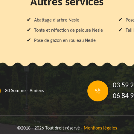
Autres services
Abattage d'arbre Nesle
Pose
Tonte et réfection de pelouse Nesle
Tail
Pose de gazon en rouleau Nesle
03 59 2
80 Somme - Amiens
06 84 9
©2018 - 2026 Tout droit réservé -
Mentions légales