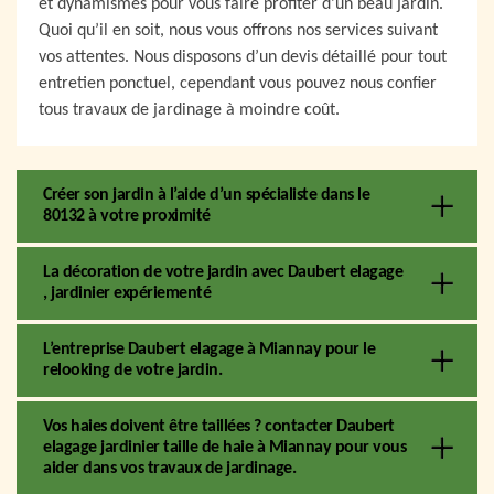
et dynamismes pour vous faire profiter d’un beau jardin.
Quoi qu’il en soit, nous vous offrons nos services suivant
vos attentes. Nous disposons d’un devis détaillé pour tout
entretien ponctuel, cependant vous pouvez nous confier
tous travaux de jardinage à moindre coût.
Créer son jardin à l’aide d’un spécialiste dans le
80132 à votre proximité
La décoration de votre jardin avec Daubert elagage
, jardinier expériementé
L’entreprise Daubert elagage à Miannay pour le
relooking de votre jardin.
Vos haies doivent être taillées ? contacter Daubert
elagage jardinier taille de haie à Miannay pour vous
aider dans vos travaux de jardinage.