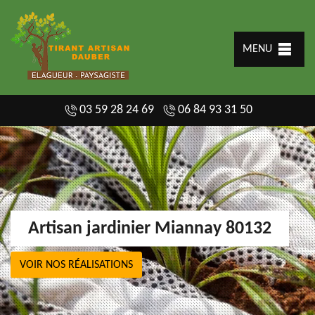
MENU
03 59 28 24 69
06 84 93 31 50
Artisan jardinier Miannay 80132
VOIR NOS RÉALISATIONS