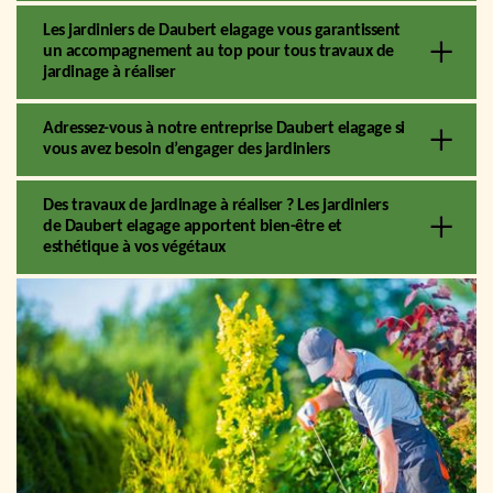
Les jardiniers de Daubert elagage vous garantissent
un accompagnement au top pour tous travaux de
jardinage à réaliser
Adressez-vous à notre entreprise Daubert elagage si
vous avez besoin d’engager des jardiniers
Des travaux de jardinage à réaliser ? Les jardiniers
de Daubert elagage apportent bien-être et
esthétique à vos végétaux