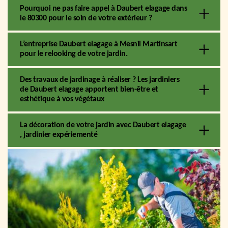
Pourquoi ne pas faire appel à Daubert elagage dans
le 80300 pour le soin de votre extérieur ?
L’entreprise Daubert elagage à Mesnil Martinsart
pour le relooking de votre jardin.
Des travaux de jardinage à réaliser ? Les jardiniers
de Daubert elagage apportent bien-être et
esthétique à vos végétaux
La décoration de votre jardin avec Daubert elagage
, jardinier expériementé