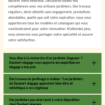
décorer votre extérieur. Découvrez toutes nos
compétences avec nos artisans jardiniers. Des travaux
réguliers, devis détaillé sans engagement, prestations
abordables, quelle que soit votre aspiration, nous vous
apporterons tous les modèles et catalogues qui vous
conviendraient pour votre rénovation. N’attendez plus,
nous aimerons vous partager notre spécialité et assurer
votre satisfaction.
Vous êtes à la recherche d’un jardinier élagueur ?
Daubert elagage vous apporte ses expertises en
élagage à bas prix
Des travaux de jardinage à réaliser ? Les jardiniers
de Daubert elagage apportent bien-être et
esthétique à vos végétaux
Des jardiniers pas chers sont à votre disposition
chez Daubert elagage