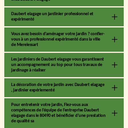
Daubert elagage un jardinier professionnel et
expérimenté
Vous avez besoin d’aménager votre jardin ? confier-
vous à un professionnel expérimenté dans la ville
de Merelessart
Les jardiniers de Daubert elagage vous garantissent
un accompagnement au top pour tous travaux de
jardinage à réaliser
La décoration de votre jardin avec Daubert elagage
, jardinier expériementé
Pour entretenir votre jardin, Fiez-vous aux
compétences de l’équipe de l’entreprise Daubert
elagage dans le 80490 et bénéficier d’une prestation
de qualité sa