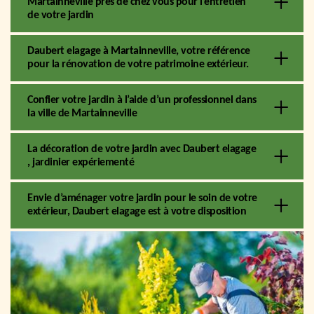
Martainneville près de chez vous pour l’entretien
de votre jardin
Daubert elagage à Martainneville, votre référence
pour la rénovation de votre patrimoine extérieur.
Confier votre jardin à l’aide d’un professionnel dans
la ville de Martainneville
La décoration de votre jardin avec Daubert elagage
, jardinier expériementé
Envie d’aménager votre jardin pour le soin de votre
extérieur, Daubert elagage est à votre disposition