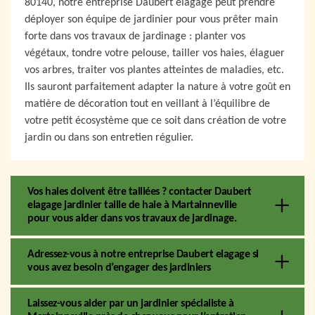
80140, notre entreprise Daubert elagage peut prendre
déployer son équipe de jardinier pour vous prêter main
forte dans vos travaux de jardinage : planter vos
végétaux, tondre votre pelouse, tailler vos haies, élaguer
vos arbres, traiter vos plantes atteintes de maladies, etc.
Ils sauront parfaitement adapter la nature à votre goût en
matière de décoration tout en veillant à l’équilibre de
votre petit écosystème que ce soit dans création de votre
jardin ou dans son entretien régulier.
Vos haies doivent être taillées ? contacter Daubert
elagage jardinier taille de haie à Martainneville
pour vous aider dans vos travaux de jardinage.
Adressez-vous à notre entreprise Daubert elagage si
vous avez besoin d’engager des jardiniers
Laissez-vous aider par un jardinier spécialiste à