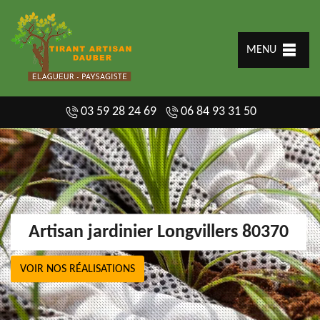
MENU
03 59 28 24 69
06 84 93 31 50
Artisan jardinier Longvillers 80370
VOIR NOS RÉALISATIONS