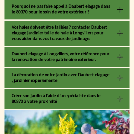
Pourquoi ne pas faire appel à Daubert elagage dans
le 80370 pour le soin de votre extérieur ?
Vos haies doivent être taillées ? contacter Daubert
elagage jardinier taille de haie à Longvillers pour
vous aider dans vos travaux de jardinage.
Daubert elagage à Longvillers, votre référence pour
la rénovation de votre patrimoine extérieur.
La décoration de votre jardin avec Daubert elagage
, jardinier expériementé
Créer son jardin à l’aide d’un spécialiste dans le
80370 à votre proximité