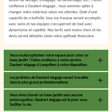
besoin de taillage, d’élagage, de désherbage, etc… Faites
confiance à Daubert elagage , nous sommes aptes à
changer votre extérieur selon vos attentes. Doté d’une
capacité de créativité, tous vos travaux seront accomplis
avec soins et nos équipes s’occuperont de tout avec
dynamisme et rapidité. Nos tarifs sont moins chers et les
devis seront détaillés selon votre aptitude financière.
Vous voulez optimiser votre espace pour créer un
beau jardin ? Faites confiance à notre service,
Daubert elagage à Longvillers à votre disposition.
Les jardiniers de Daubert elagage savent travailler
dans le plus grand professionnalisme
Vous rêvez d’avoir un beau jardin sans aucune
préoccupation, Daubert elagage est là pour vous
faciliter la vie.