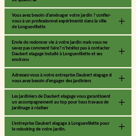
Vous avez besoin d’aménager votre jardin ? confier-
vous à un professionnel expérimenté dans la ville
de Longuevillette
Envie de redonner vie à votre jardin mais vous ne
savez pas comment faire? n’hésitez pas à contacter
Daubert elagage installé à Longuevillette et ses
environs
Adressez-vous à notre entreprise Daubert elagage si
vous avez besoin d’engager des jardiniers
Les jardiniers de Daubert elagage vous garantissent
un accompagnement au top pour tous travaux de
jardinage à réaliser
L’entreprise Daubert elagage à Longuevillette pour
le relooking de votre jardin.