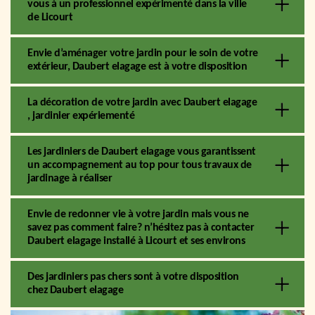
vous à un professionnel expérimenté dans la ville
de Licourt
Envie d’aménager votre jardin pour le soin de votre
extérieur, Daubert elagage est à votre disposition
La décoration de votre jardin avec Daubert elagage
, jardinier expériementé
Les jardiniers de Daubert elagage vous garantissent
un accompagnement au top pour tous travaux de
jardinage à réaliser
Envie de redonner vie à votre jardin mais vous ne
savez pas comment faire? n’hésitez pas à contacter
Daubert elagage installé à Licourt et ses environs
Des jardiniers pas chers sont à votre disposition
chez Daubert elagage