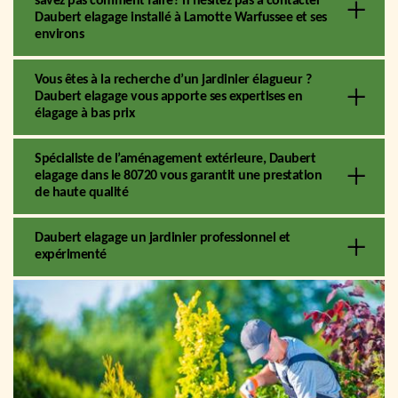
savez pas comment faire? n’hésitez pas à contacter
Daubert elagage installé à Lamotte Warfussee et ses
environs
Vous êtes à la recherche d’un jardinier élagueur ?
Daubert elagage vous apporte ses expertises en
élagage à bas prix
Spécialiste de l’aménagement extérieure, Daubert
elagage dans le 80720 vous garantit une prestation
de haute qualité
Daubert elagage un jardinier professionnel et
expérimenté