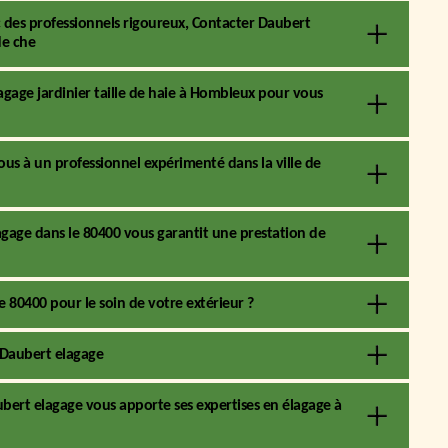
des professionnels rigoureux, Contacter Daubert
de che
lagage jardinier taille de haie à Hombleux pour vous
ous à un professionnel expérimenté dans la ville de
agage dans le 80400 vous garantit une prestation de
 80400 pour le soin de votre extérieur ?
z Daubert elagage
ubert elagage vous apporte ses expertises en élagage à