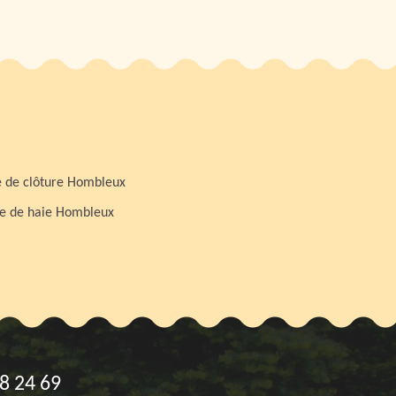
 de clôture Hombleux
le de haie Hombleux
8 24 69