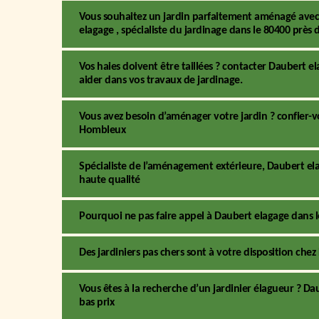
Vous souhaitez un jardin parfaitement aménagé avec 
elagage , spécialiste du jardinage dans le 80400 près 
Vos haies doivent être taillées ? contacter Daubert e
aider dans vos travaux de jardinage.
Vous avez besoin d’aménager votre jardin ? confier-v
Hombleux
Spécialiste de l’aménagement extérieure, Daubert el
haute qualité
Pourquoi ne pas faire appel à Daubert elagage dans le
Des jardiniers pas chers sont à votre disposition che
Vous êtes à la recherche d’un jardinier élagueur ? Da
bas prix