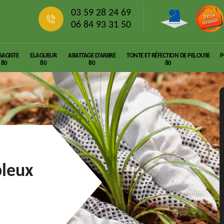
03 59 28 24 69
06 84 93 31 50
SAGISTE
ELAGUEUR
ABATTAGE D'ARBRE
TONTE ET RÉFECTION DE PELOUSE
P
80
80
80
80
bleux