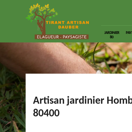
JARDINIER
PAY
80
Artisan jardinier Hom
80400