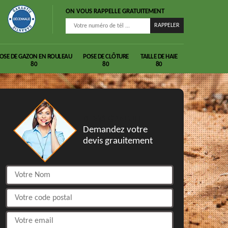
ON VOUS RAPPELLE GRATUITEMENT
OSE DE GAZON EN ROULEAU
POSE DE CLÔTURE
TAILLE DE HAIE
80
80
80
DEVIS GRATUIT
Demandez votre
devis grauitement