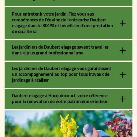
Pour entretenir votre jardin, Fiez-vous aux
compétences de l’équipe de l’entreprise Daubert
elagage dans le 80490 et bénéficier d’une prestation
de qualité sa
Les jardiniers de Daubert elagage savent travailler
dans le plus grand professionnalisme
Les jardiniers de Daubert elagage vous garantissent
un accompagnement au top pour tous travaux de
jardinage à réaliser
Daubert elagage à Hocquincourt, votre référence
pour la rénovation de votre patrimoine extérieur.