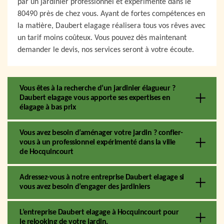
par un jardinier professionnel et expérimenté dans le
80490 près de chez vous. Ayant de fortes compétences en
la matière, Daubert elagage réalisera tous vos rêves avec
un tarif moins coûteux. Vous pouvez dès maintenant
demander le devis, nos services seront à votre écoute.
Vous êtes à la recherche d’un jardinier élagueur ?
Daubert elagage vous apporte ses expertises en
élagage à bas prix
Vous avez besoin d’aménager votre jardin ? confier-
vous à un professionnel expérimenté dans la ville
de Hocquincourt
Adressez-vous à notre entreprise Daubert elagage si
vous avez besoin d’engager des jardiniers
L’entreprise Daubert elagage à Hocquincourt pour
le relooking de votre jardin.