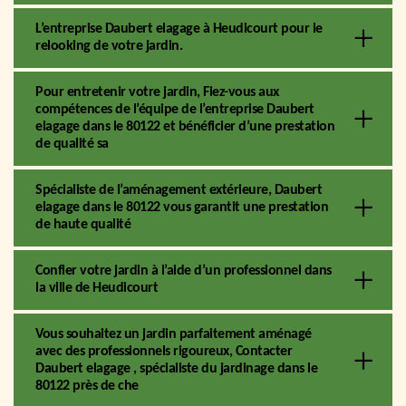
L’entreprise Daubert elagage à Heudicourt pour le
relooking de votre jardin.
Pour entretenir votre jardin, Fiez-vous aux
compétences de l’équipe de l’entreprise Daubert
elagage dans le 80122 et bénéficier d’une prestation
de qualité sa
Spécialiste de l’aménagement extérieure, Daubert
elagage dans le 80122 vous garantit une prestation
de haute qualité
Confier votre jardin à l’aide d’un professionnel dans
la ville de Heudicourt
Vous souhaitez un jardin parfaitement aménagé
avec des professionnels rigoureux, Contacter
Daubert elagage , spécialiste du jardinage dans le
80122 près de che