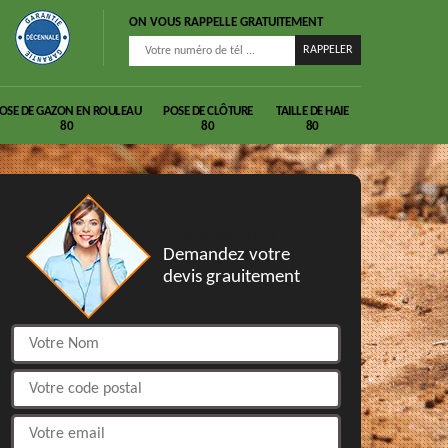
ON VOUS RAPPELLE GRATUITEMENT
OSE DE GAZON EN ROULEAU
POSE DE CLÔTURE
TAILLE DE HAIE
80
80
80
DEVIS GRATUIT
Demandez votre
devis grauitement