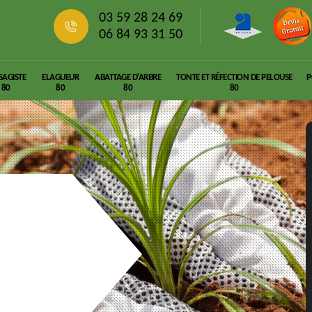
03 59 28 24 69
06 84 93 31 50
SAGISTE
ELAGUEUR
ABATTAGE D'ARBRE
TONTE ET RÉFECTION DE PELOUSE
P
80
80
80
80