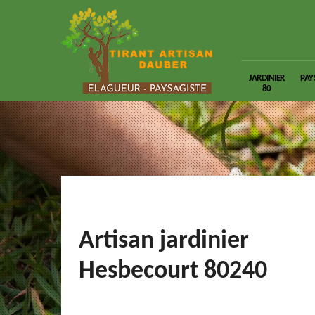
JARDINIER
PAY
80
Artisan jardinier
Hesbecourt 80240