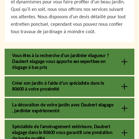
et dynamismes pour vous faire profiter d’un beau jardin.
Quoi qu’il en soit, nous vous offrons nos services suivant
vos attentes. Nous disposons d’un devis détaillé pour tout
entretien ponctuel, cependant vous pouvez nous confier
tous travaux de jardinage à moindre coût.
Vous êtes à la recherche d’un jardinier élagueur ?
Daubert elagage vous apporte ses expertises en
élagage à bas prix
Créer son jardin à l’aide d’un spécialiste dans le
80600 à votre proximité
La décoration de votre jardin avec Daubert elagage
, jardinier expériementé
Spécialiste de l’aménagement extérieure, Daubert
elagage dans le 80600 vous garantit une prestation
de haute qualité