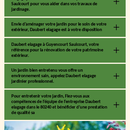
Saulcourt pour vous aider dans vos travaux de
jardinage.
Envie d’aménager votre jardin pour le soin de votre
extérieur, Daubert elagage est à votre disposition
Daubert elagage à Guyencourt Saulcourt, votre
référence pour la rénovation de votre patrimoine
extérieur.
Un jardin bien entretenu vous offre un
environnement sain, appelez Daubert elagage
jardinier professionnel.
Pour entretenir votre jardin, Fiez-vous aux
compétences de l’équipe de l’entreprise Daubert
elagage dans le 80240 et bénéficier d’une prestation
de qualité sa