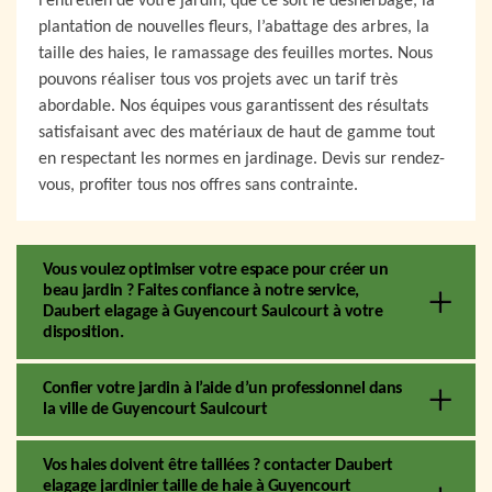
l’entretien de votre jardin, que ce soit le désherbage, la
plantation de nouvelles fleurs, l’abattage des arbres, la
taille des haies, le ramassage des feuilles mortes. Nous
pouvons réaliser tous vos projets avec un tarif très
abordable. Nos équipes vous garantissent des résultats
satisfaisant avec des matériaux de haut de gamme tout
en respectant les normes en jardinage. Devis sur rendez-
vous, profiter tous nos offres sans contrainte.
Vous voulez optimiser votre espace pour créer un
beau jardin ? Faites confiance à notre service,
Daubert elagage à Guyencourt Saulcourt à votre
disposition.
Confier votre jardin à l’aide d’un professionnel dans
la ville de Guyencourt Saulcourt
Vos haies doivent être taillées ? contacter Daubert
elagage jardinier taille de haie à Guyencourt