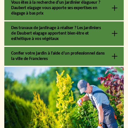
Vous êtes à la recherche d’un jardinier élagueur ?
Daubert elagage vous apporte ses expertises en
élagage à bas prix
Des travaux de jardinage à réaliser ? Les jardiniers
de Daubert elagage apportent bien-être et
esthétique à vos végétaux
Confier votre jardin à l’aide d’un professionnel dans
la ville de Francieres