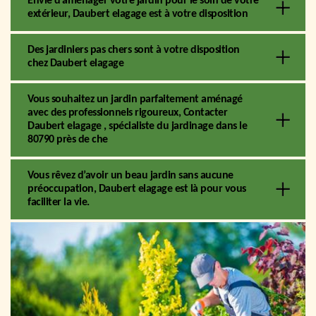
Envie d’aménager votre jardin pour le soin de votre
extérieur, Daubert elagage est à votre disposition
Des jardiniers pas chers sont à votre disposition
chez Daubert elagage
Vous souhaitez un jardin parfaitement aménagé
avec des professionnels rigoureux, Contacter
Daubert elagage , spécialiste du jardinage dans le
80790 près de che
Vous rêvez d’avoir un beau jardin sans aucune
préoccupation, Daubert elagage est là pour vous
faciliter la vie.