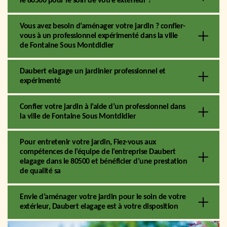
le 80500 pour le soin de votre extérieur ?
Vous avez besoin d’aménager votre jardin ? confier-
vous à un professionnel expérimenté dans la ville
de Fontaine Sous Montdidier
Daubert elagage un jardinier professionnel et
expérimenté
Confier votre jardin à l’aide d’un professionnel dans
la ville de Fontaine Sous Montdidier
Pour entretenir votre jardin, Fiez-vous aux
compétences de l’équipe de l’entreprise Daubert
elagage dans le 80500 et bénéficier d’une prestation
de qualité sa
Envie d’aménager votre jardin pour le soin de votre
extérieur, Daubert elagage est à votre disposition