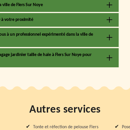
a ville de Flers Sur Noye
0 à votre proximité
ous à un professionnel expérimenté dans la ville de
agage jardinier taille de haie à Flers Sur Noye pour
Autres services
Tonte et réfection de pelouse Flers
Pose