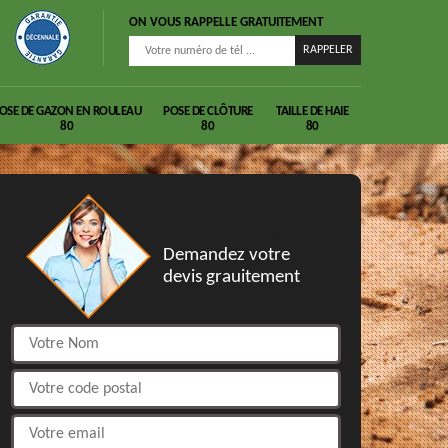
ON VOUS RAPPELLE GRATUITEMENT
OSE DE GAZON EN ROULEAU
POSE DE CLÔTURE
TAILLE DE HAIE
80
80
80
DEVIS GRATUIT
Demandez votre
devis grauitement