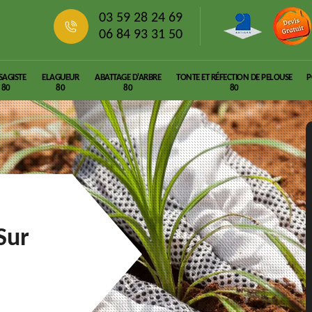
03 59 28 24 69
06 84 93 31 50
SAGISTE
ELAGUEUR
ABATTAGE D'ARBRE
TONTE ET RÉFECTION DE PELOUSE
P
80
80
80
80
Sur