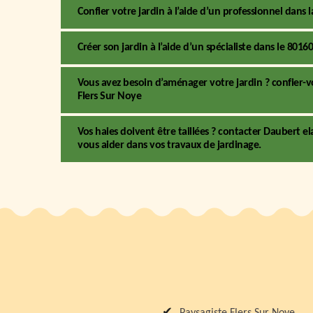
Confier votre jardin à l’aide d’un professionnel dans l
Créer son jardin à l’aide d’un spécialiste dans le 8016
Vous avez besoin d’aménager votre jardin ? confier-v
Flers Sur Noye
Vos haies doivent être taillées ? contacter Daubert el
vous aider dans vos travaux de jardinage.
Paysagiste Flers Sur Noye