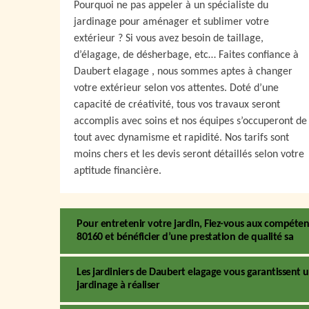
Pourquoi ne pas appeler à un spécialiste du
jardinage pour aménager et sublimer votre
extérieur ? Si vous avez besoin de taillage,
d’élagage, de désherbage, etc… Faites confiance à
Daubert elagage , nous sommes aptes à changer
votre extérieur selon vos attentes. Doté d’une
capacité de créativité, tous vos travaux seront
accomplis avec soins et nos équipes s’occuperont de
tout avec dynamisme et rapidité. Nos tarifs sont
moins chers et les devis seront détaillés selon votre
aptitude financière.
Pour entretenir votre jardin, Fiez-vous aux compétenc
80160 et bénéficier d’une prestation de qualité sa
Les jardiniers de Daubert elagage vous garantissen
jardinage à réaliser