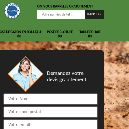
ON VOUS RAPPELLE GRATUITEMENT
OSE DE GAZON EN ROULEAU
POSE DE CLÔTURE
TAILLE DE HAIE
80
80
80
DEVIS GRATUIT
Demandez votre
devis grauitement