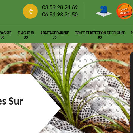
03 59 28 24 69
06 84 93 31 50
SAGISTE
ELAGUEUR
ABATTAGE D'ARBRE
TONTE ET RÉFECTION DE PELOUSE
P
80
80
80
80
es Sur