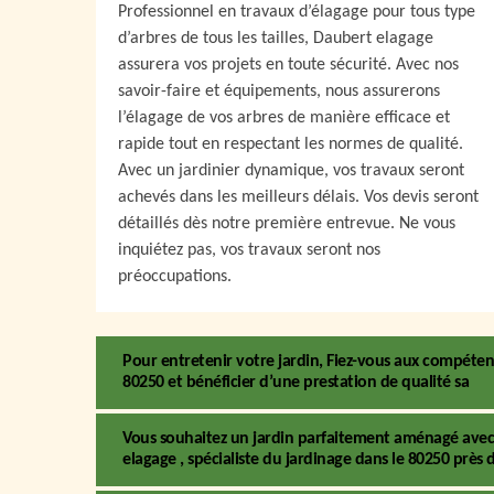
Professionnel en travaux d’élagage pour tous type
d’arbres de tous les tailles, Daubert elagage
assurera vos projets en toute sécurité. Avec nos
savoir-faire et équipements, nous assurerons
l’élagage de vos arbres de manière efficace et
rapide tout en respectant les normes de qualité.
Avec un jardinier dynamique, vos travaux seront
achevés dans les meilleurs délais. Vos devis seront
détaillés dès notre première entrevue. Ne vous
inquiétez pas, vos travaux seront nos
préoccupations.
Pour entretenir votre jardin, Fiez-vous aux compétenc
80250 et bénéficier d’une prestation de qualité sa
Vous souhaitez un jardin parfaitement aménagé avec 
elagage , spécialiste du jardinage dans le 80250 près 