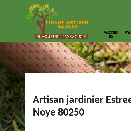
JARDINIER
PAY
80
Artisan jardinier Estre
Noye 80250