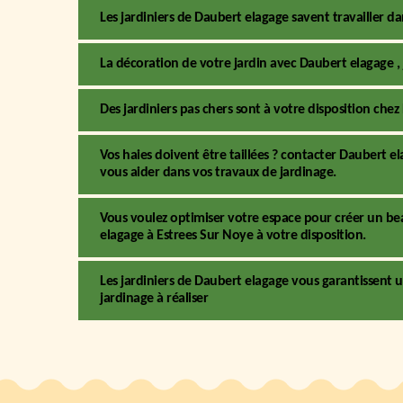
Les jardiniers de Daubert elagage savent travailler d
La décoration de votre jardin avec Daubert elagage ,
Des jardiniers pas chers sont à votre disposition che
Vos haies doivent être taillées ? contacter Daubert el
vous aider dans vos travaux de jardinage.
Vous voulez optimiser votre espace pour créer un beau
elagage à Estrees Sur Noye à votre disposition.
Les jardiniers de Daubert elagage vous garantissen
jardinage à réaliser