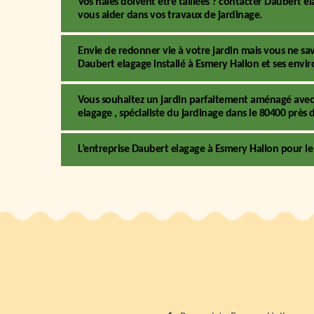
Vos haies doivent être taillées ? contacter Daubert el
vous aider dans vos travaux de jardinage.
Envie de redonner vie à votre jardin mais vous ne sa
Daubert elagage installé à Esmery Hallon et ses envir
Vous souhaitez un jardin parfaitement aménagé avec 
elagage , spécialiste du jardinage dans le 80400 près 
L’entreprise Daubert elagage à Esmery Hallon pour le 