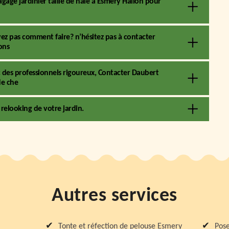
agage jardinier taille de haie à Esmery Hallon pour
vez pas comment faire? n’hésitez pas à contacter
ons
des professionnels rigoureux, Contacter Daubert
de che
relooking de votre jardin.
Autres services
Tonte et réfection de pelouse Esmery
Pose