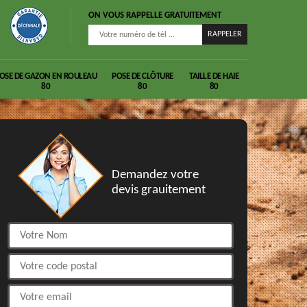
ON VOUS RAPPELLE GRATUITEMENT
OSE DE GAZON EN ROULEAU
POSE DE CLÔTURE
TAILLE DE HAIE
80
80
80
DEVIS GRATUIT
Demandez votre
devis grauitement