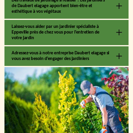
Des travaux de jardinage à réaliser ? Les jardiniers
de Daubert elagage apportent bien-être et
esthétique à vos végétaux
Laissez-vous aider par un jardinier spécialiste à
Eppeville près de chez vous pour l’entretien de
votre jardin
Adressez-vous à notre entreprise Daubert elagage si
vous avez besoin d’engager des jardiniers