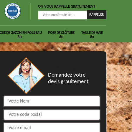
ON VOUS RAPPELLE GRATUITEMENT
OSE DE GAZON EN ROULEAU
POSE DE CLÔTURE
TAILLE DE HAIE
80
80
80
DEVIS GRATUIT
Demandez votre
devis grauitement