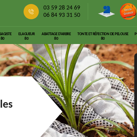
03 59 28 24 69
06 84 93 31 50
SAGISTE
ELAGUEUR
ABATTAGE D'ARBRE
TONTE ET RÉFECTION DE PELOUSE
P
80
80
80
80
les