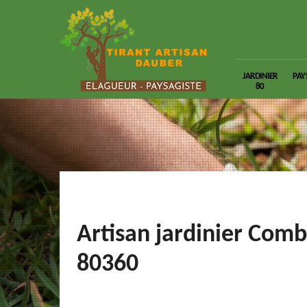
JARDINIER
PAY
80
Artisan jardinier Comb
80360