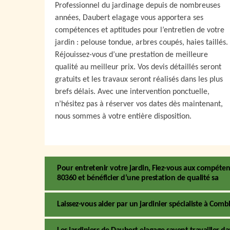
Professionnel du jardinage depuis de nombreuses
années, Daubert elagage vous apportera ses
compétences et aptitudes pour l’entretien de votre
jardin : pelouse tondue, arbres coupés, haies taillés.
Réjouissez-vous d’une prestation de meilleure
qualité au meilleur prix. Vos devis détaillés seront
gratuits et les travaux seront réalisés dans les plus
brefs délais. Avec une intervention ponctuelle,
n’hésitez pas à réserver vos dates dès maintenant,
nous sommes à votre entière disposition.
Pour entretenir votre jardin, Fiez-vous aux compétenc
80360 et bénéficier d’une prestation de qualité sa
Laissez-vous aider par un jardinier spécialiste à Comb