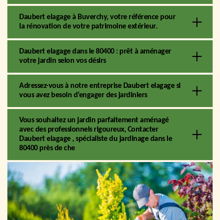
Daubert elagage à Buverchy, votre référence pour
la rénovation de votre patrimoine extérieur.
Daubert elagage dans le 80400 : prêt à aménager
votre jardin selon vos désirs
Adressez-vous à notre entreprise Daubert elagage si
vous avez besoin d’engager des jardiniers
Vous souhaitez un jardin parfaitement aménagé
avec des professionnels rigoureux, Contacter
Daubert elagage , spécialiste du jardinage dans le
80400 près de che