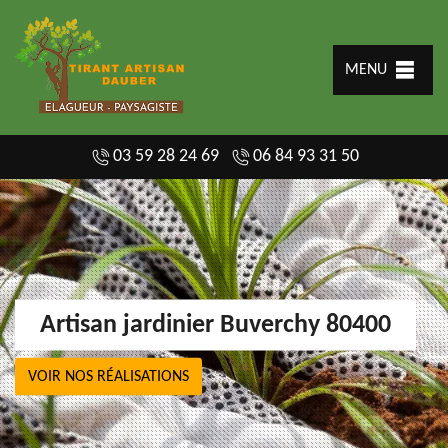
MENU
03 59 28 24 69
06 84 93 31 50
Artisan jardinier Buverchy 80400
VOIR NOS RÉALISATIONS