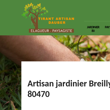
JARDINIER
PAY
80
Artisan jardinier Breill
80470