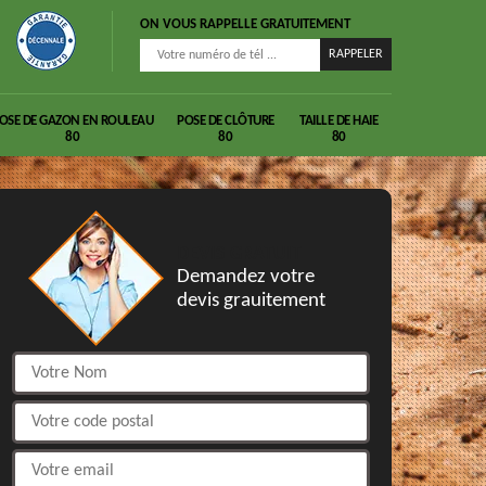
ON VOUS RAPPELLE GRATUITEMENT
OSE DE GAZON EN ROULEAU
POSE DE CLÔTURE
TAILLE DE HAIE
80
80
80
DEVIS GRATUIT
Demandez votre
devis grauitement