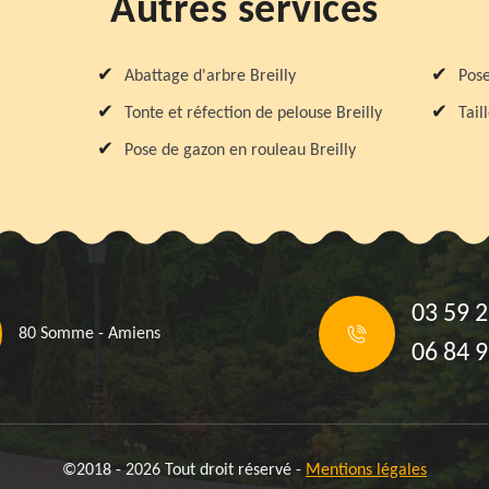
Autres services
Abattage d'arbre Breilly
Pose
Tonte et réfection de pelouse Breilly
Tail
Pose de gazon en rouleau Breilly
03 59 2
80 Somme - Amiens
06 84 9
©2018 - 2026 Tout droit réservé -
Mentions légales