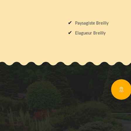
Paysagiste Breilly
Elagueur Breilly