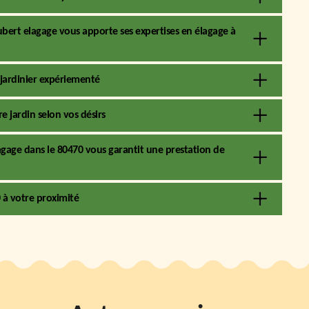
ubert elagage vous apporte ses expertises en élagage à
 jardinier expériementé
 jardin selon vos désirs
agage dans le 80470 vous garantit une prestation de
0 à votre proximité