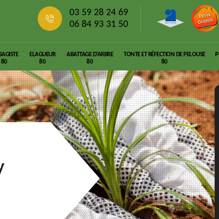
03 59 28 24 69
06 84 93 31 50
SAGISTE
ELAGUEUR
ABATTAGE D'ARBRE
TONTE ET RÉFECTION DE PELOUSE
P
80
80
80
80
y