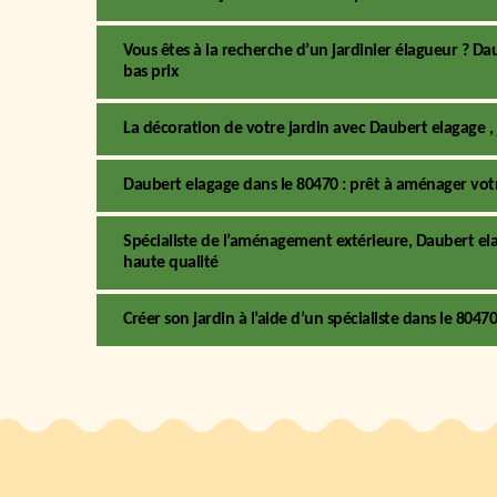
Vous êtes à la recherche d’un jardinier élagueur ? Da
bas prix
La décoration de votre jardin avec Daubert elagage ,
Daubert elagage dans le 80470 : prêt à aménager votre
Spécialiste de l’aménagement extérieure, Daubert el
haute qualité
Créer son jardin à l’aide d’un spécialiste dans le 8047