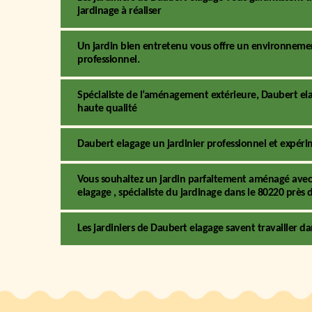
jardinage à réaliser
Un jardin bien entretenu vous offre un environnemen
professionnel.
Spécialiste de l’aménagement extérieure, Daubert el
haute qualité
Daubert elagage un jardinier professionnel et expér
Vous souhaitez un jardin parfaitement aménagé avec 
elagage , spécialiste du jardinage dans le 80220 près 
Les jardiniers de Daubert elagage savent travailler d