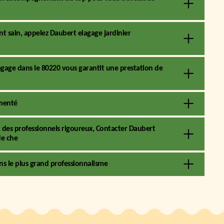
t sain, appelez Daubert elagage jardinier
agage dans le 80220 vous garantit une prestation de
imenté
des professionnels rigoureux, Contacter Daubert
de che
ans le plus grand professionnalisme