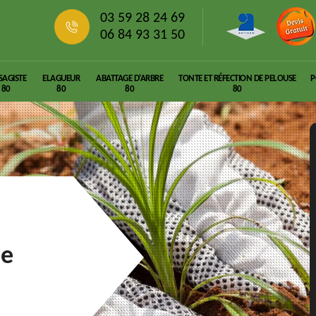
03 59 28 24 69
06 84 93 31 50
SAGISTE
ELAGUEUR
ABATTAGE D'ARBRE
TONTE ET RÉFECTION DE PELOUSE
P
80
80
80
80
le