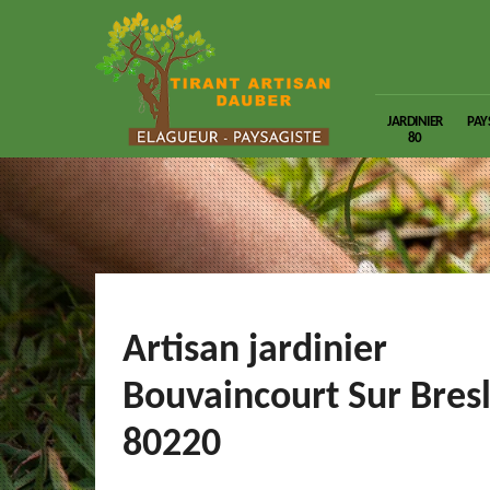
JARDINIER
PAY
80
Artisan jardinier
Bouvaincourt Sur Bres
80220