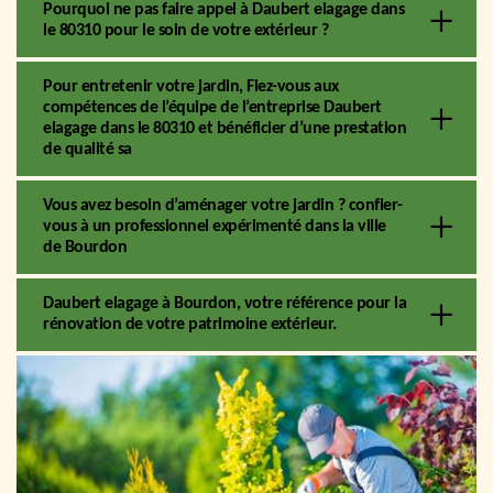
Pourquoi ne pas faire appel à Daubert elagage dans
le 80310 pour le soin de votre extérieur ?
Pour entretenir votre jardin, Fiez-vous aux
compétences de l’équipe de l’entreprise Daubert
elagage dans le 80310 et bénéficier d’une prestation
de qualité sa
Vous avez besoin d’aménager votre jardin ? confier-
vous à un professionnel expérimenté dans la ville
de Bourdon
Daubert elagage à Bourdon, votre référence pour la
rénovation de votre patrimoine extérieur.