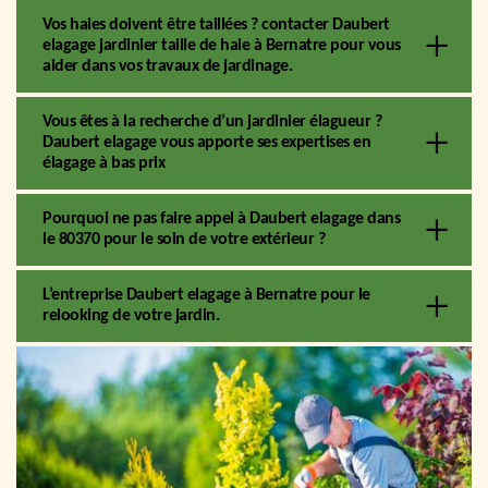
Vos haies doivent être taillées ? contacter Daubert
elagage jardinier taille de haie à Bernatre pour vous
aider dans vos travaux de jardinage.
Vous êtes à la recherche d’un jardinier élagueur ?
Daubert elagage vous apporte ses expertises en
élagage à bas prix
Pourquoi ne pas faire appel à Daubert elagage dans
le 80370 pour le soin de votre extérieur ?
L’entreprise Daubert elagage à Bernatre pour le
relooking de votre jardin.