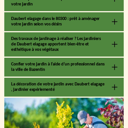
votre jardin
Daubert elagage dans le 80300 : prêt à aménager
votre jardin selon vos désirs
Des travaux de jardinage à réaliser ? Les jardiniers
de Daubert elagage apportent bien-être et
esthétique à vos végétaux
Confier votre jardin à l’aide d’un professionnel dans
la ville de Bazentin
La décoration de votre jardin avec Daubert elagage
, jardinier expériementé