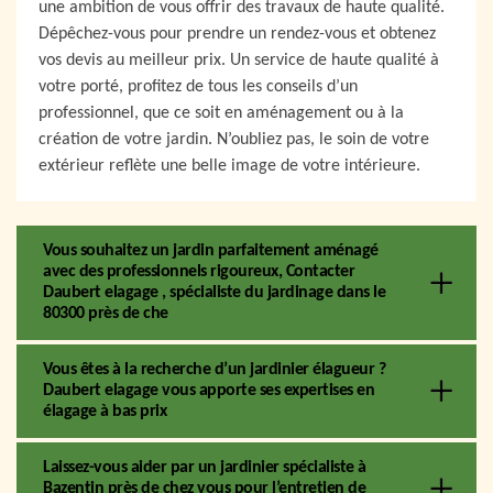
une ambition de vous offrir des travaux de haute qualité.
Dépêchez-vous pour prendre un rendez-vous et obtenez
vos devis au meilleur prix. Un service de haute qualité à
votre porté, profitez de tous les conseils d’un
professionnel, que ce soit en aménagement ou à la
création de votre jardin. N’oubliez pas, le soin de votre
extérieur reflète une belle image de votre intérieure.
Vous souhaitez un jardin parfaitement aménagé
avec des professionnels rigoureux, Contacter
Daubert elagage , spécialiste du jardinage dans le
80300 près de che
Vous êtes à la recherche d’un jardinier élagueur ?
Daubert elagage vous apporte ses expertises en
élagage à bas prix
Laissez-vous aider par un jardinier spécialiste à
Bazentin près de chez vous pour l’entretien de