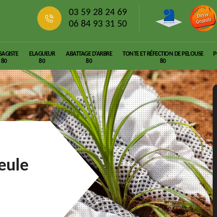
03 59 28 24 69
06 84 93 31 50
SAGISTE
ELAGUEUR
ABATTAGE D'ARBRE
TONTE ET RÉFECTION DE PELOUSE
P
80
80
80
80
ieule