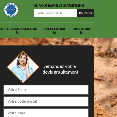
ON VOUS RAPPELLE GRATUITEMENT
OSE DE GAZON EN ROULEAU
POSE DE CLÔTURE
TAILLE DE HAIE
80
80
80
DEVIS GRATUIT
Demandez votre
devis grauitement