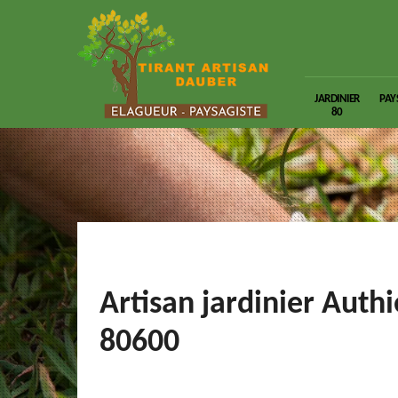
JARDINIER
PAY
80
Artisan jardinier Auth
80600