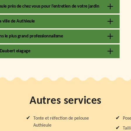
ieule près de chez vous pour l’entretien de votre jardin
a ville de Authieule
ans le plus grand professionnalisme
z Daubert elagage
Autres services
Tonte et réfection de pelouse
Pose
Authieule
Tail