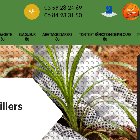
03 59 28 24 69
06 84 93 31 50
SAGISTE
ELAGUEUR
ABATTAGE D'ARBRE
TONTE ET RÉFECTION DE PELOUSE
P
80
80
80
80
illers