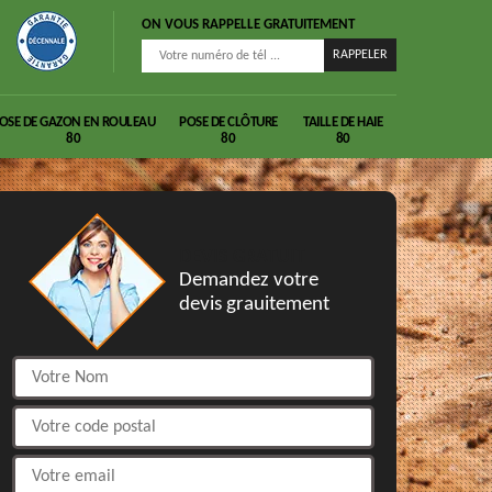
ON VOUS RAPPELLE GRATUITEMENT
OSE DE GAZON EN ROULEAU
POSE DE CLÔTURE
TAILLE DE HAIE
80
80
80
DEVIS GRATUIT
Demandez votre
devis grauitement