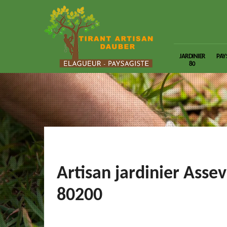
JARDINIER
PAY
80
Artisan jardinier Assev
80200