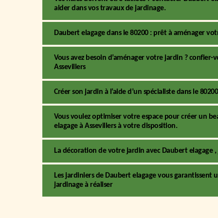
aider dans vos travaux de jardinage.
Daubert elagage dans le 80200 : prêt à aménager votre
Vous avez besoin d’aménager votre jardin ? confier-v
Assevillers
Créer son jardin à l’aide d’un spécialiste dans le 8020
Vous voulez optimiser votre espace pour créer un beau
elagage à Assevillers à votre disposition.
La décoration de votre jardin avec Daubert elagage ,
Les jardiniers de Daubert elagage vous garantissen
jardinage à réaliser