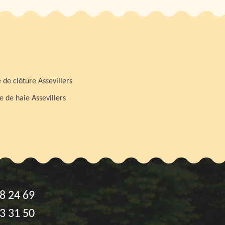
 de clôture Assevillers
le de haie Assevillers
8 24 69
3 31 50