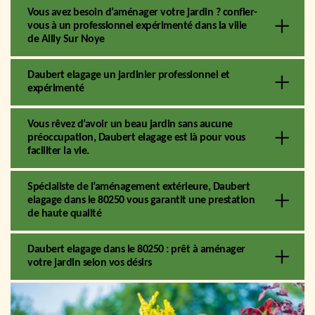
Vous avez besoin d’aménager votre jardin ? confier-
vous à un professionnel expérimenté dans la ville
de Ailly Sur Noye
Daubert elagage un jardinier professionnel et
expérimenté
Vous rêvez d’avoir un beau jardin sans aucune
préoccupation, Daubert elagage est là pour vous
faciliter la vie.
Spécialiste de l’aménagement extérieure, Daubert
elagage dans le 80250 vous garantit une prestation
de haute qualité
Daubert elagage dans le 80250 : prêt à aménager
votre jardin selon vos désirs